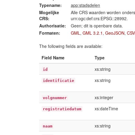
Typename:
app:stadsdelen
Mogelijke
Alle CRS waarden worden onders
CRS:
urn:ogc:def:crs:EPSG::28992.
Authorisatie:
Geen; dit is openbare data.
Formaten:
GML
,
GML 3.2.1
,
GeoJSON
,
CSV
The following fields are available:
Field Name
Type
xs:string
id
xs:string
identificatie
xs:integer
volgnummer
xs:dateTime
registratiedatum
xs:string
naam