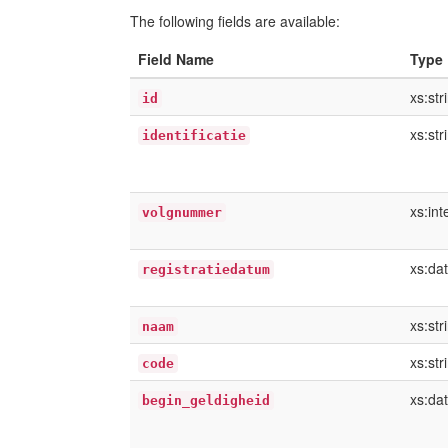
The following fields are available:
Field Name
Type
xs:str
id
xs:str
identificatie
xs:int
volgnummer
xs:da
registratiedatum
xs:str
naam
xs:str
code
xs:da
begin_geldigheid