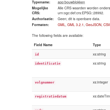
Typename:
app:bouwblokken
Mogelijke
Alle CRS waarden worden onders
CRS:
urn:ogc:def:crs:EPSG::28992.
Authorisatie:
Geen; dit is openbare data.
Formaten:
GML
,
GML 3.2.1
,
GeoJSON
,
CSV
The following fields are available:
Field Name
Type
xs:string
id
xs:string
identificatie
xs:integer
volgnummer
xs:dateTi
registratiedatum