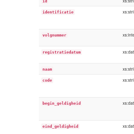
xs:str
id
xs:str
identificatie
xs:int
volgnummer
xs:da
registratiedatum
xs:str
naam
xs:str
code
xs:da
begin_geldigheid
xs:da
eind_geldigheid