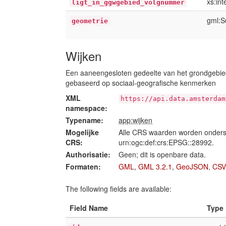
xs:int
ligt_in_ggwgebied_volgnummer
gml:S
geometrie
Wijken
Een aaneengesloten gedeelte van het grondgebied
gebaseerd op sociaal-geografische kenmerken
XML
https://api.data.amsterdam
namespace:
Typename:
app:wijken
Mogelijke
Alle CRS waarden worden onders
CRS:
urn:ogc:def:crs:EPSG::28992.
Authorisatie:
Geen; dit is openbare data.
Formaten:
GML
,
GML 3.2.1
,
GeoJSON
,
CSV
The following fields are available:
Field Name
Type