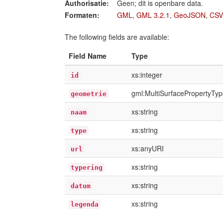
Authorisatie:
Geen; dit is openbare data.
Formaten:
GML
,
GML 3.2.1
,
GeoJSON
,
CSV
The following fields are available:
Field Name
Type
xs:integer
id
gml:MultiSurfacePropertyTy
geometrie
xs:string
naam
xs:string
type
xs:anyURI
url
xs:string
typering
xs:string
datum
xs:string
legenda