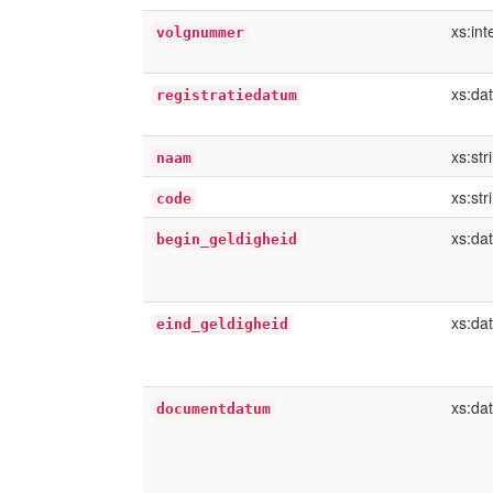
xs:int
volgnummer
xs:da
registratiedatum
xs:str
naam
xs:str
code
xs:da
begin_geldigheid
xs:da
eind_geldigheid
xs:da
documentdatum