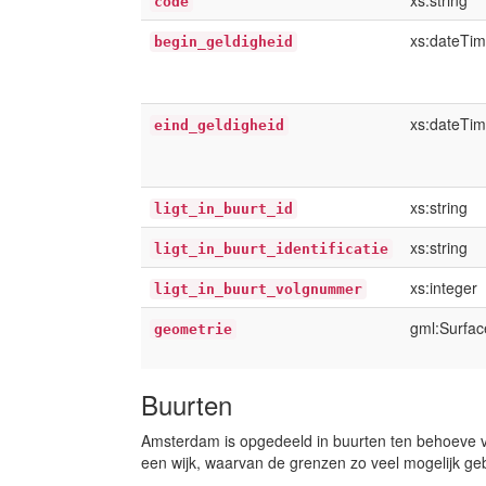
xs:string
code
xs:dateTi
begin_geldigheid
xs:dateTi
eind_geldigheid
xs:string
ligt_in_buurt_id
xs:string
ligt_in_buurt_identificatie
xs:integer
ligt_in_buurt_volgnummer
gml:Surfac
geometrie
Buurten
Amsterdam is opgedeeld in buurten ten behoeve va
een wijk, waarvan de grenzen zo veel mogelijk ge