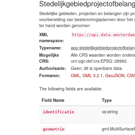
Stedelijkgebiedprojectofbelan
Stedelijke gebieden, projecten en belangen zijn
voorbereiding van bestemmingsplannen door het 
ter hand worden genomen
XML
https://api.data.amsterdam
namespace:
Typename:
app:stedelijkgebiedprojectofbela
Mogelijke
Alle CRS waarden worden onders
CRS:
urn:ogc:def:crs:EPSG::28992.
Authorisatie:
Geen; dit is openbare data.
Formaten:
GML
,
GML 3.2.1
,
GeoJSON
,
CSV
The following fields are available:
Field Name
Type
xs:string
identificatie
gml:MultiSurface
geometrie