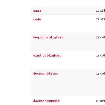
xs:str
naam
xs:str
code
xs:da
begin_geldigheid
xs:da
eind_geldigheid
xs:da
documentdatum
xs:str
documentnummer