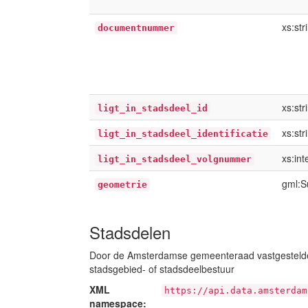
xs:str
documentnummer
xs:str
ligt_in_stadsdeel_id
xs:str
ligt_in_stadsdeel_identificatie
xs:int
ligt_in_stadsdeel_volgnummer
gml:S
geometrie
Stadsdelen
Door de Amsterdamse gemeenteraad vastgestelde 
stadsgebied- of stadsdeelbestuur
XML
https://api.data.amsterdam
namespace: