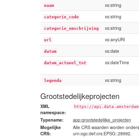
xs:string
naam
xs:string
categorie_code
xs:string
categorie_omschrijving
xs:anyURI
url
xs:date
datum
xs:dateTime
datum_actueel_tot
xs:string
legenda
Grootstedelijkeprojecten
XML
https://api.data.amsterdam
namespace:
Typename:
app:grootstedelijke_projecten
Mogelijke
Alle CRS waarden worden onders
CRS:
urn:ogc:def:crs:EPSG::28992.