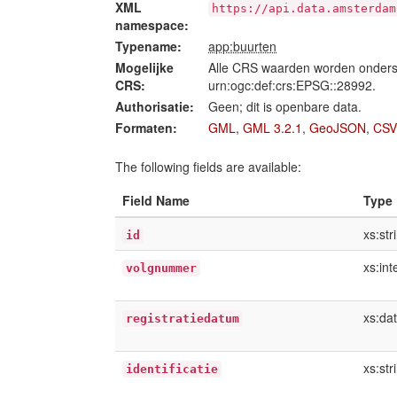
XML
https://api.data.amsterdam
namespace:
Typename:
app:buurten
Mogelijke
Alle CRS waarden worden onders
CRS:
urn:ogc:def:crs:EPSG::28992.
Authorisatie:
Geen; dit is openbare data.
Formaten:
GML
,
GML 3.2.1
,
GeoJSON
,
CSV
The following fields are available:
Field Name
Type
xs:str
id
xs:int
volgnummer
xs:da
registratiedatum
xs:str
identificatie