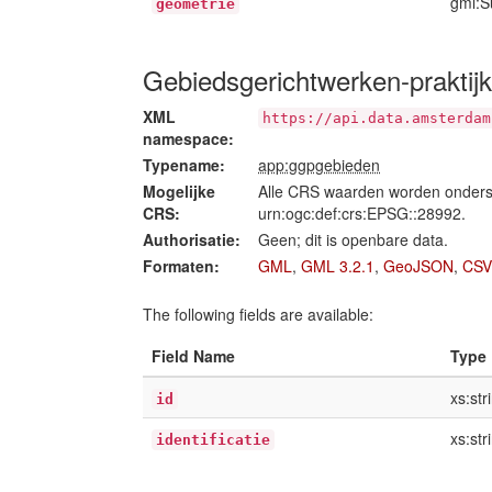
gml:S
geometrie
Gebiedsgerichtwerken-praktij
XML
https://api.data.amsterdam
namespace:
Typename:
app:ggpgebieden
Mogelijke
Alle CRS waarden worden onders
CRS:
urn:ogc:def:crs:EPSG::28992.
Authorisatie:
Geen; dit is openbare data.
Formaten:
GML
,
GML 3.2.1
,
GeoJSON
,
CSV
The following fields are available:
Field Name
Type
xs:str
id
xs:str
identificatie