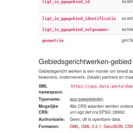
xs:str
ligt_in_ggwgebied_id
xs:str
ligt_in_ggwgebied_identificatie
xs:int
ligt_in_ggwgebied_volgnummer
gml:S
geometrie
Gebiedsgerichtwerken-gebied
Gebiedsgericht werken is een manier om breed s
bewoners, ondernemers, (lokale) partners en maat
XML
https://api.data.amsterdam
namespace:
Typename:
app:ggwgebieden
Mogelijke
Alle CRS waarden worden onders
CRS:
urn:ogc:def:crs:EPSG::28992.
Authorisatie:
Geen; dit is openbare data.
Formaten:
GML
,
GML 3.2.1
,
GeoJSON
,
CSV