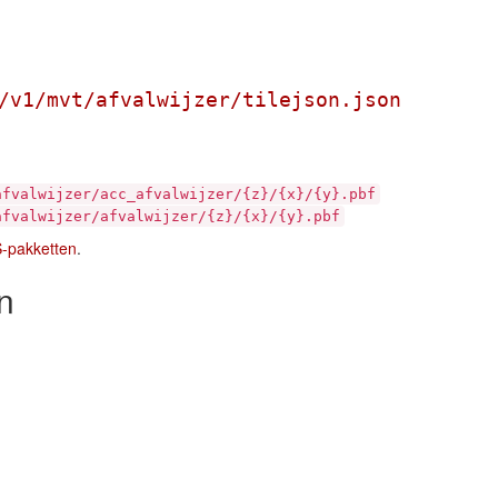
/v1/mvt/afvalwijzer/tilejson.json
afvalwijzer/acc_afvalwijzer/{z}/{x}/{y}.pbf
afvalwijzer/afvalwijzer/{z}/{x}/{y}.pbf
S-pakketten
.
n