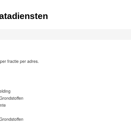
atadiensten
per fractie per adres.
lding
Grondstoffen
mte
Grondstoffen