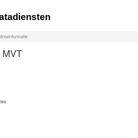
atadiensten
dresinformatie
e MVT
ties