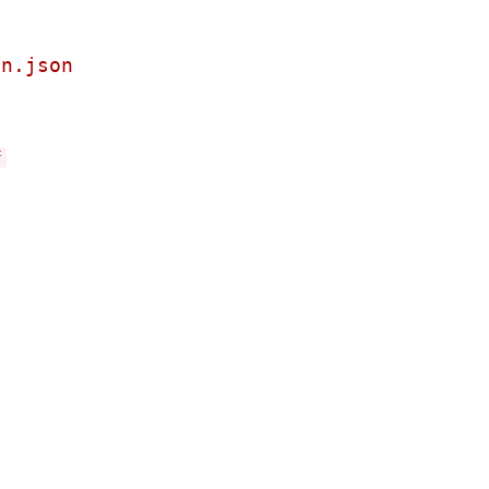
on.json
f