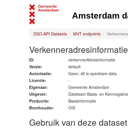
Amsterdam d
DSO-API Datasets
MVT endpoints
Verkennera
Verkenneradresinformati
ID:
verkennerAdresinformatie
Versie:
default
Autorisatie:
Geen; dit is openbare data.
Licentie:
-
Eigenaar:
Gemeente Amsterdam
Uitgever:
Datateam Basis- en Kernregistra
Productie:
Basisinformatie
Bronhouder:
OIS
Gebruik van deze dataset