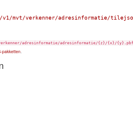
/v1/mvt/verkenner/adresinformatie/tilejs
verkenner/adresinformatie/adresinformatie/{z}/{x}/{y}.pb
S-pakketten
.
n