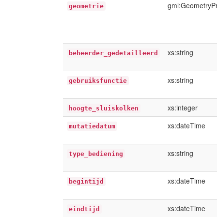
gml:GeometryP
geometrie
xs:string
beheerder_gedetailleerd
xs:string
gebruiksfunctie
xs:integer
hoogte_sluiskolken
xs:dateTime
mutatiedatum
xs:string
type_bediening
xs:dateTime
begintijd
xs:dateTime
eindtijd