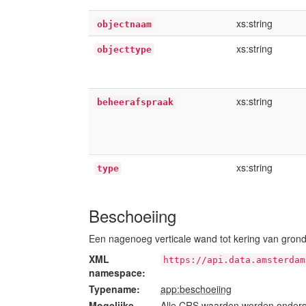
xs:string
objectnaam
xs:string
objecttype
xs:string
beheerafspraak
xs:string
type
Beschoeiing
Een nagenoeg verticale wand tot kering van gron
XML
https://api.data.amsterdam
namespace:
Typename:
app:beschoeiing
Mogelijke
Alle CRS waarden worden onders