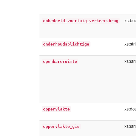
xs:bo
onbedoeld_voertuig_verkeersbrug
xs:str
onderhoudsplichtige
xs:str
openbareruimte
xs:do
oppervlakte
xs:str
oppervlakte_gis