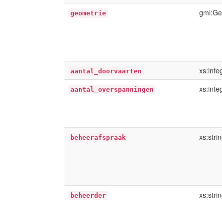
gml:Ge
geometrie
xs:inte
aantal_doorvaarten
xs:inte
aantal_overspanningen
xs:stri
beheerafspraak
xs:stri
beheerder