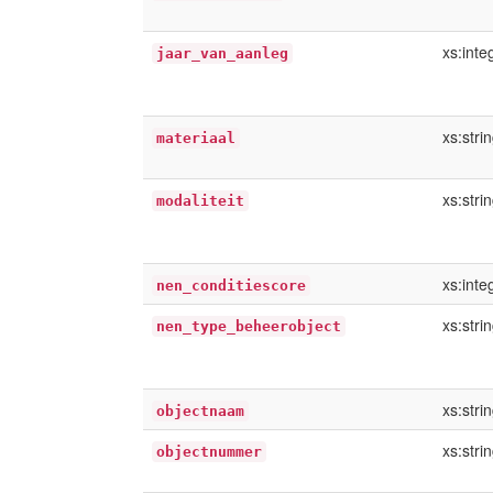
xs:inte
jaar_van_aanleg
xs:stri
materiaal
xs:stri
modaliteit
xs:inte
nen_conditiescore
xs:stri
nen_type_beheerobject
xs:stri
objectnaam
xs:stri
objectnummer