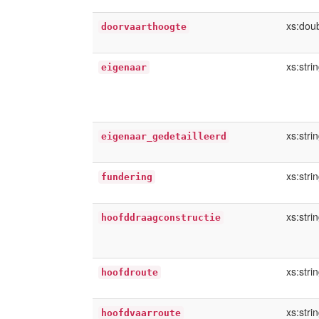
xs:dou
doorvaarthoogte
xs:stri
eigenaar
xs:stri
eigenaar_gedetailleerd
xs:stri
fundering
xs:stri
hoofddraagconstructie
xs:stri
hoofdroute
xs:stri
hoofdvaarroute