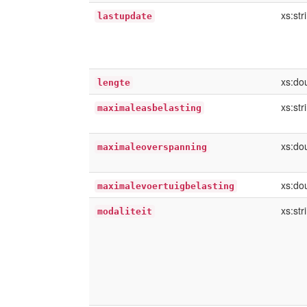
xs:str
lastupdate
xs:do
lengte
xs:str
maximaleasbelasting
xs:do
maximaleoverspanning
xs:do
maximalevoertuigbelasting
xs:str
modaliteit