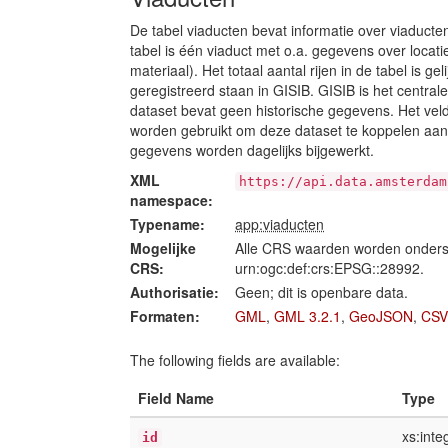
De tabel viaducten bevat informatie over viaducte
tabel is één viaduct met o.a. gegevens over locati
materiaal). Het totaal aantal rijen in de tabel is ge
geregistreerd staan in GISIB. GISIB is het cen
dataset bevat geen historische gegevens. Het veld
worden gebruikt om deze dataset te koppelen aan
gegevens worden dagelijks bijgewerkt.
XML
https://api.data.amsterdam
namespace:
Typename:
app:viaducten
Mogelijke
Alle CRS waarden worden onders
CRS:
urn:ogc:def:crs:EPSG::28992.
Authorisatie:
Geen; dit is openbare data.
Formaten:
GML
,
GML 3.2.1
,
GeoJSON
,
CSV
The following fields are available:
Field Name
Type
xs:inte
id