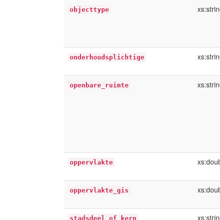
xs:stri
objecttype
xs:stri
onderhoudsplichtige
xs:stri
openbare_ruimte
xs:dou
oppervlakte
xs:dou
oppervlakte_gis
xs:stri
stadsdeel_of_kern