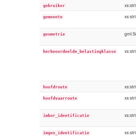
xs:str
gebruiker
xs:str
gemeente
gml:S
geometrie
xs:str
herbeoordeelde_belastingklasse
xs:str
hoofdroute
xs:str
hoofdvaarroute
xs:str
imbor_identificatie
xs:str
imgeo_identificatie