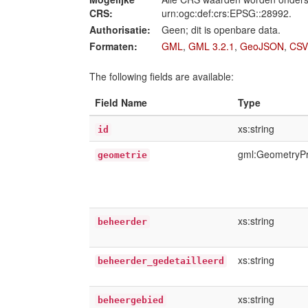
CRS:
urn:ogc:def:crs:EPSG::28992.
Authorisatie:
Geen; dit is openbare data.
Formaten:
GML
,
GML 3.2.1
,
GeoJSON
,
CSV
The following fields are available:
Field Name
Type
xs:string
id
gml:GeometryP
geometrie
xs:string
beheerder
xs:string
beheerder_gedetailleerd
xs:string
beheergebied