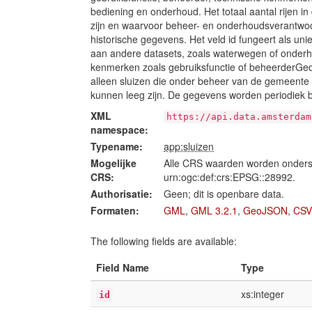
bediening en onderhoud. Het totaal aantal rijen in 
zijn en waarvoor beheer- en onderhoudsverantwoo
historische gegevens. Het veld id fungeert als un
aan andere datasets, zoals waterwegen of onderh
kenmerken zoals gebruiksfunctie of beheerderGede
alleen sluizen die onder beheer van de gemeente
kunnen leeg zijn. De gegevens worden periodiek b
XML
https://api.data.amsterdam
namespace:
Typename:
app:sluizen
Mogelijke
Alle CRS waarden worden onders
CRS:
urn:ogc:def:crs:EPSG::28992.
Authorisatie:
Geen; dit is openbare data.
Formaten:
GML
,
GML 3.2.1
,
GeoJSON
,
CSV
The following fields are available:
Field Name
Type
xs:integer
id