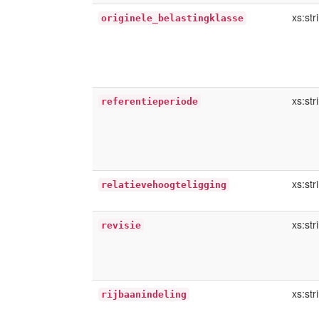
xs:str
originele_belastingklasse
xs:str
referentieperiode
xs:str
relatievehoogteligging
xs:str
revisie
xs:str
rijbaanindeling