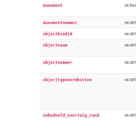
xs:bo
monument
xs:str
monumentnummer
xs:str
objectkindid
xs:str
objectnaam
xs:str
objectnummer
xs:str
objecttypenormkosten
xs:str
onbedoeld_voertuig_rand