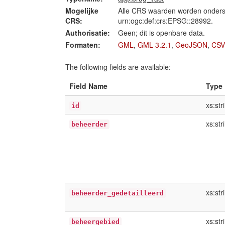
Mogelijke
Alle CRS waarden worden onders
CRS:
urn:ogc:def:crs:EPSG::28992.
Authorisatie:
Geen; dit is openbare data.
Formaten:
GML
,
GML 3.2.1
,
GeoJSON
,
CSV
The following fields are available:
Field Name
Type
xs:str
id
xs:str
beheerder
xs:str
beheerder_gedetailleerd
xs:str
beheergebied