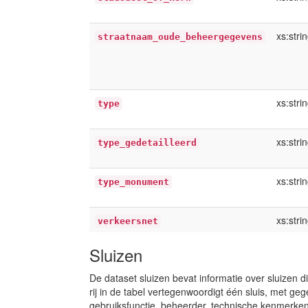
xs:stri
straatnaam_oude_beheergegevens
xs:stri
type
xs:stri
type_gedetailleerd
xs:stri
type_monument
xs:stri
verkeersnet
Sluizen
De dataset sluizen bevat informatie over sluizen
rij in de tabel vertegenwoordigt één sluis, met ge
gebruiksfunctie, beheerder, technische kenmerken