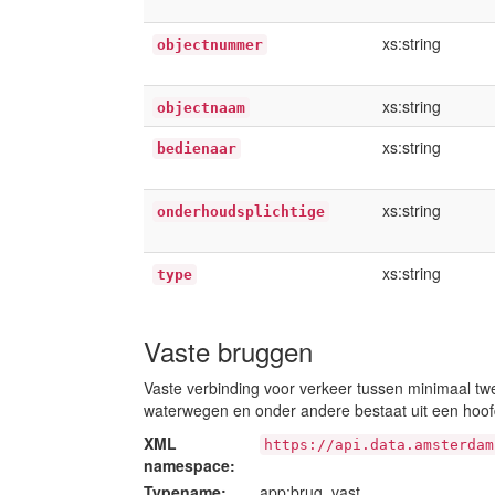
xs:string
objectnummer
xs:string
objectnaam
xs:string
bedienaar
xs:string
onderhoudsplichtige
xs:string
type
Vaste bruggen
Vaste verbinding voor verkeer tussen minimaal tw
waterwegen en onder andere bestaat uit een hoofd
XML
https://api.data.amsterdam
namespace:
Typename:
app:brug_vast