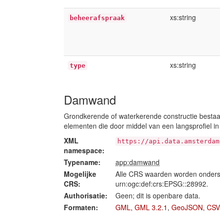
xs:string
beheerafspraak
xs:string
type
Damwand
Grondkerende of waterkerende constructie bestaa
elementen die door middel van een langsprofiel in 
XML
https://api.data.amsterdam
namespace:
Typename:
app:damwand
Mogelijke
Alle CRS waarden worden onders
CRS:
urn:ogc:def:crs:EPSG::28992.
Authorisatie:
Geen; dit is openbare data.
Formaten:
GML
,
GML 3.2.1
,
GeoJSON
,
CSV