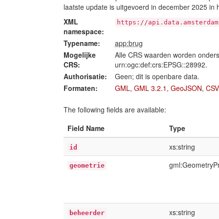
laatste update is uitgevoerd in december 2025 in
XML
https://api.data.amsterdam
namespace:
Typename:
app:brug
Mogelijke
Alle CRS waarden worden onders
CRS:
urn:ogc:def:crs:EPSG::28992.
Authorisatie:
Geen; dit is openbare data.
Formaten:
GML
,
GML 3.2.1
,
GeoJSON
,
CSV
The following fields are available:
Field Name
Type
xs:string
id
gml:GeometryP
geometrie
xs:string
beheerder