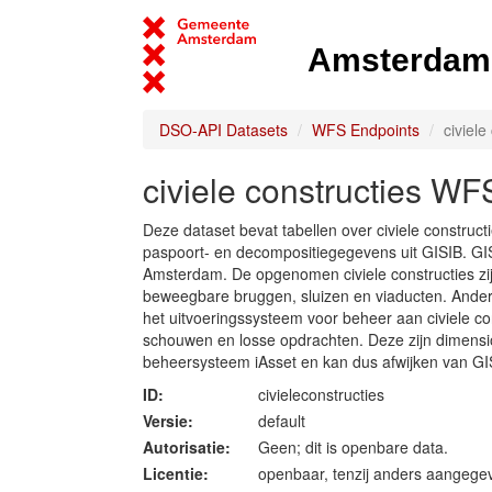
Amsterdam 
DSO-API Datasets
WFS Endpoints
civiele
civiele constructies WF
Deze dataset bevat tabellen over civiele construc
paspoort- en decompositiegegevens uit GISIB. G
Amsterdam. De opgenomen civiele constructies z
beweegbare bruggen, sluizen en viaducten. Anderzij
het uitvoeringssysteem voor beheer aan civiele co
schouwen en losse opdrachten. Deze zijn dimensio
beheersysteem iAsset en kan dus afwijken van GI
ID:
civieleconstructies
Versie:
default
Autorisatie:
Geen; dit is openbare data.
Licentie:
openbaar, tenzij anders aangege