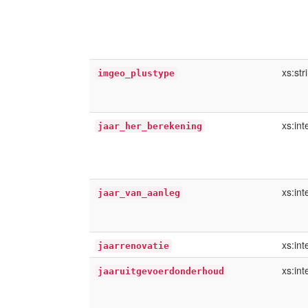
xs:str
imgeo_plustype
xs:int
jaar_her_berekening
xs:int
jaar_van_aanleg
xs:int
jaarrenovatie
xs:int
jaaruitgevoerdonderhoud