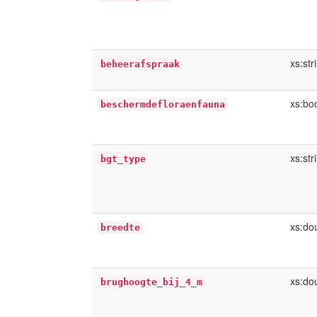
xs:str
beheerafspraak
xs:bo
beschermdefloraenfauna
xs:str
bgt_type
xs:do
breedte
xs:do
brughoogte_bij_4_m