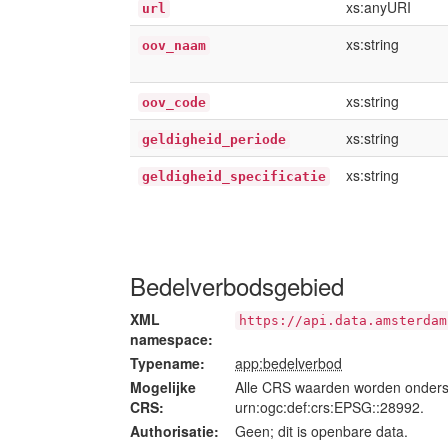
xs:anyURI
url
xs:string
oov_naam
xs:string
oov_code
xs:string
geldigheid_periode
xs:string
geldigheid_specificatie
Bedelverbodsgebied
XML
https://api.data.amsterdam
namespace:
Typename:
app:bedelverbod
Mogelijke
Alle CRS waarden worden onders
CRS:
urn:ogc:def:crs:EPSG::28992.
Authorisatie:
Geen; dit is openbare data.