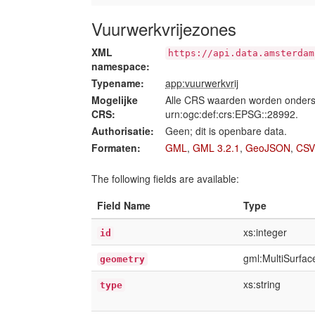
Vuurwerkvrijezones
XML
https://api.data.amsterdam
namespace:
Typename:
app:vuurwerkvrij
Mogelijke
Alle CRS waarden worden onders
CRS:
urn:ogc:def:crs:EPSG::28992.
Authorisatie:
Geen; dit is openbare data.
Formaten:
GML
,
GML 3.2.1
,
GeoJSON
,
CSV
The following fields are available:
Field Name
Type
xs:integer
id
gml:MultiSurfa
geometry
xs:string
type