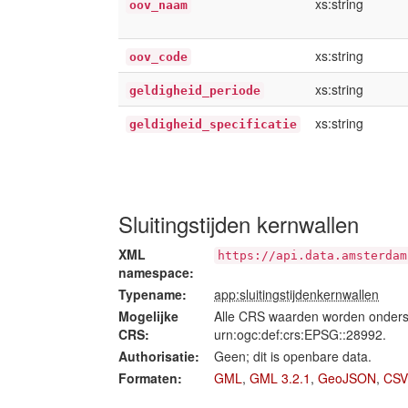
xs:string
oov_naam
xs:string
oov_code
xs:string
geldigheid_periode
xs:string
geldigheid_specificatie
Sluitingstijden kernwallen
XML
https://api.data.amsterdam
namespace:
Typename:
app:sluitingstijdenkernwallen
Mogelijke
Alle CRS waarden worden onders
CRS:
urn:ogc:def:crs:EPSG::28992.
Authorisatie:
Geen; dit is openbare data.
Formaten:
GML
,
GML 3.2.1
,
GeoJSON
,
CSV