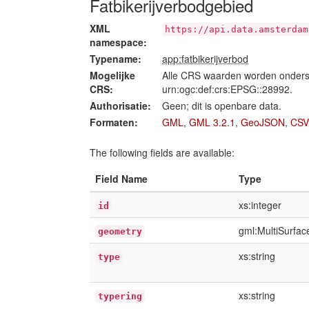
Fatbikerijverbodgebied
XML
https://api.data.amsterdam
namespace:
Typename:
app:fatbikerijverbod
Mogelijke
Alle CRS waarden worden onders
CRS:
urn:ogc:def:crs:EPSG::28992.
Authorisatie:
Geen; dit is openbare data.
Formaten:
GML
,
GML 3.2.1
,
GeoJSON
,
CSV
The following fields are available:
Field Name
Type
xs:integer
id
gml:MultiSurfa
geometry
xs:string
type
xs:string
typering