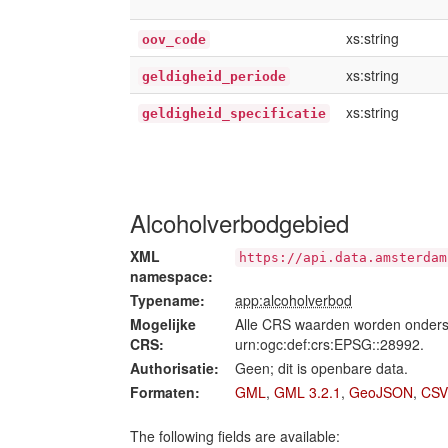
xs:string
oov_code
xs:string
geldigheid_periode
xs:string
geldigheid_specificatie
Alcoholverbodgebied
XML
https://api.data.amsterdam
namespace:
Typename:
app:alcoholverbod
Mogelijke
Alle CRS waarden worden onders
CRS:
urn:ogc:def:crs:EPSG::28992.
Authorisatie:
Geen; dit is openbare data.
Formaten:
GML
,
GML 3.2.1
,
GeoJSON
,
CSV
The following fields are available: