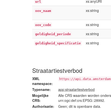
xs:anyURI
url
xs:string
oov_naam
xs:string
oov_code
xs:string
geldigheid_periode
xs:string
geldigheid_specificatie
Straatartiestverbod
XML
https://api.data.amsterdam
namespace:
Typename:
app:straatartiestverbod
Mogelijke
Alle CRS waarden worden onders
CRS:
urn:ogc:def:crs:EPSG::28992.
Authorisatie:
Geen; dit is openbare data.