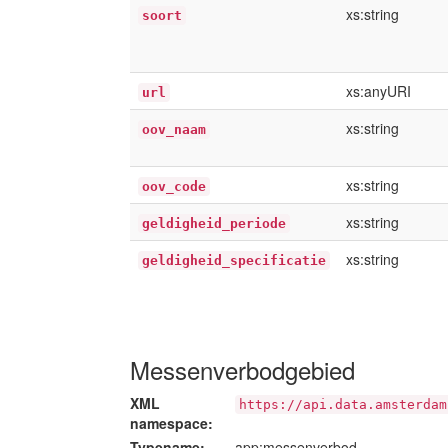
xs:string
soort
xs:anyURI
url
xs:string
oov_naam
xs:string
oov_code
xs:string
geldigheid_periode
xs:string
geldigheid_specificatie
Messenverbodgebied
XML
https://api.data.amsterdam
namespace:
Typename:
app:messenverbod