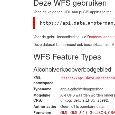
Deze WFS gebruiken
Voeg de volgende URL aan je GIS applicatie toe:
https://api.data.amsterdam
Voor de gebruikshandleiding, zie
Datasets laden i
Deze dataset is daarnaast ook beschikbaar als:
M
WFS Feature Types
Alcoholverkoopverbodgebied
XML
https://api.data.amsterdam
namespace:
Typename:
app:alcoholverkoopverbod
Mogelijke
Alle CRS waarden worden onders
CRS:
urn:ogc:def:crs:EPSG::28992.
Authorisatie:
Geen; dit is openbare data.
Formaten:
GML
,
GML 3.2.1
,
GeoJSON
,
CSV