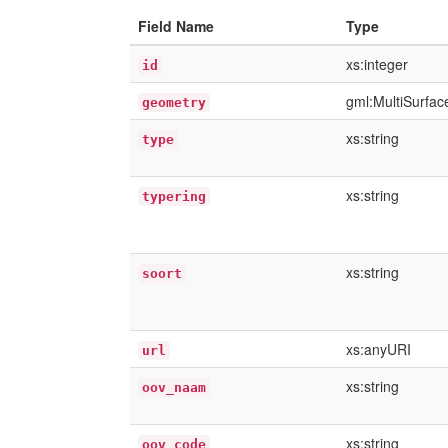
Field Name
Type
xs:integer
id
gml:MultiSurfa
geometry
xs:string
type
xs:string
typering
xs:string
soort
xs:anyURI
url
xs:string
oov_naam
xs:string
oov_code