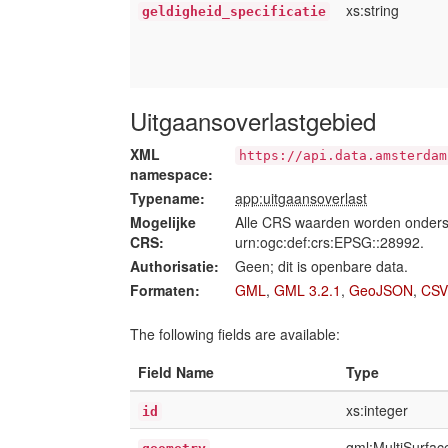
xs:string
geldigheid_specificatie
Uitgaansoverlastgebied
XML
https://api.data.amsterdam
namespace:
Typename:
app:uitgaansoverlast
Mogelijke
Alle CRS waarden worden onders
CRS:
urn:ogc:def:crs:EPSG::28992.
Authorisatie:
Geen; dit is openbare data.
Formaten:
GML
,
GML 3.2.1
,
GeoJSON
,
CSV
The following fields are available:
Field Name
Type
xs:integer
id
gml:MultiSurfa