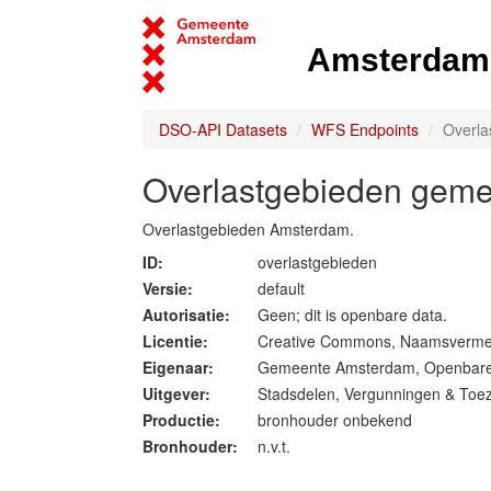
Amsterdam 
DSO-API Datasets
WFS Endpoints
Overl
Overlastgebieden gem
Overlastgebieden Amsterdam.
ID:
overlastgebieden
Versie:
default
Autorisatie:
Geen; dit is openbare data.
Licentie:
Creative Commons, Naamsverme
Eigenaar:
Gemeente Amsterdam, Openbare 
Uitgever:
Stadsdelen, Vergunningen & Toez
Productie:
bronhouder onbekend
Bronhouder:
n.v.t.