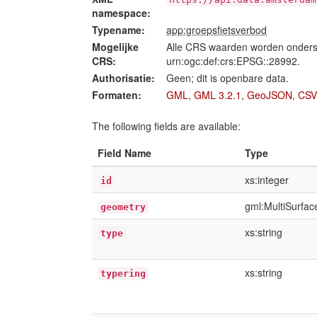
namespace:
Typename:
app:groepsfietsverbod
Mogelijke
Alle CRS waarden worden onders
CRS:
urn:ogc:def:crs:EPSG::28992.
Authorisatie:
Geen; dit is openbare data.
Formaten:
GML
,
GML 3.2.1
,
GeoJSON
,
CSV
The following fields are available:
Field Name
Type
xs:integer
id
gml:MultiSurfa
geometry
xs:string
type
xs:string
typering