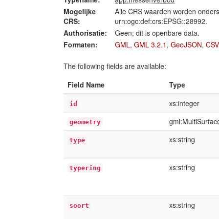
Mogelijke
Alle CRS waarden worden onders
CRS:
urn:ogc:def:crs:EPSG::28992.
Authorisatie:
Geen; dit is openbare data.
Formaten:
GML
,
GML 3.2.1
,
GeoJSON
,
CSV
The following fields are available:
Field Name
Type
xs:integer
id
gml:MultiSurfa
geometry
xs:string
type
xs:string
typering
xs:string
soort