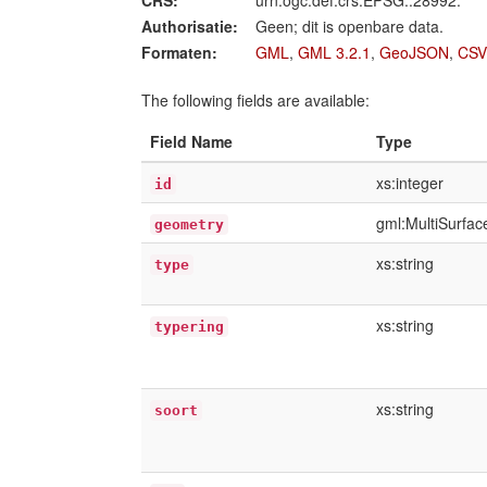
CRS:
urn:ogc:def:crs:EPSG::28992.
Authorisatie:
Geen; dit is openbare data.
Formaten:
GML
,
GML 3.2.1
,
GeoJSON
,
CSV
The following fields are available:
Field Name
Type
xs:integer
id
gml:MultiSurfa
geometry
xs:string
type
xs:string
typering
xs:string
soort