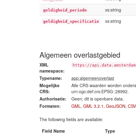
xs:string
geldigheid_periode
xs:string
geldigheid_specificatie
Algemeen overlastgebied
XML
https://api.data.amsterdam
namespace:
Typename:
app:algemeenoverlast
Mogelijke
Alle CRS waarden worden onders
CRS:
urn:ogc:def:crs:EPSG::28992.
Authorisatie:
Geen; dit is openbare data.
Formaten:
GML
,
GML 3.2.1
,
GeoJSON
,
CSV
The following fields are available:
Field Name
Type