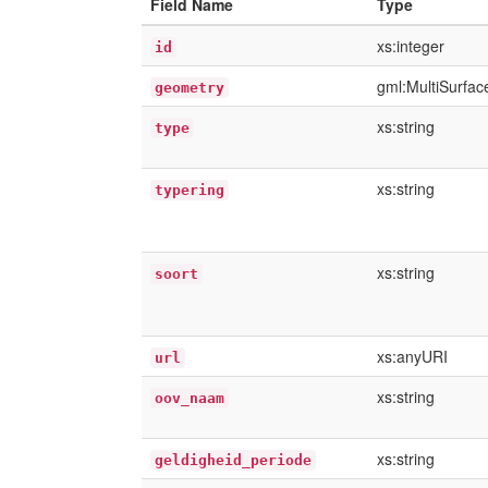
Field Name
Type
xs:integer
id
gml:MultiSurfa
geometry
xs:string
type
xs:string
typering
xs:string
soort
xs:anyURI
url
xs:string
oov_naam
xs:string
geldigheid_periode