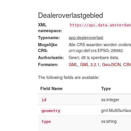
Dealeroverlastgebied
XML
https://api.data.amsterdam
namespace:
Typename:
app:dealeroverlast
Mogelijke
Alle CRS waarden worden onders
CRS:
urn:ogc:def:crs:EPSG::28992.
Authorisatie:
Geen; dit is openbare data.
Formaten:
GML
,
GML 3.2.1
,
GeoJSON
,
CSV
The following fields are available:
Field Name
Type
xs:integer
id
gml:MultiSurfa
geometry
xs:string
type