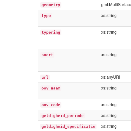
gml:MultiSurfa
geometry
xs:string
type
xs:string
typering
xs:string
soort
xs:anyURI
url
xs:string
oov_naam
xs:string
oov_code
xs:string
geldigheid_periode
xs:string
geldigheid_specificatie