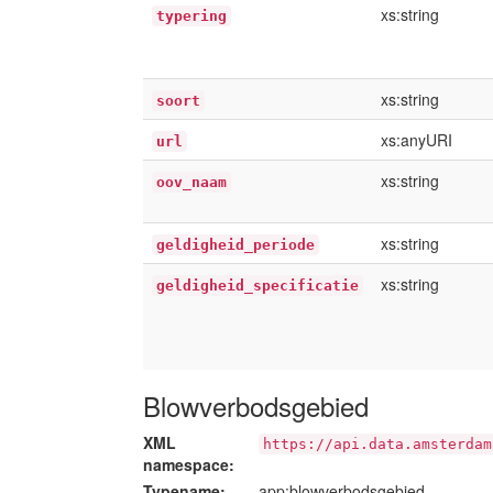
xs:string
typering
xs:string
soort
xs:anyURI
url
xs:string
oov_naam
xs:string
geldigheid_periode
xs:string
geldigheid_specificatie
Blowverbodsgebied
XML
https://api.data.amsterdam
namespace:
Typename:
app:blowverbodsgebied