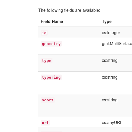
The following fields are available:
Field Name
Type
xs:integer
id
gml:MultiSurfa
geometry
xs:string
type
xs:string
typering
xs:string
soort
xs:anyURI
url