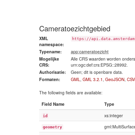
Cameratoezichtgebied
XML
https://api.data.amsterdam
namespace:
Typename:
app:cameratoezicht
Mogelijke
Alle CRS waarden worden onders
CRS:
urn:ogc:def:crs:EPSG::28992.
Authorisatie:
Geen; dit is openbare data.
Formaten:
GML
,
GML 3.2.1
,
GeoJSON
,
CSV
The following fields are available:
Field Name
Type
xs:integer
id
gml:MultiSurfa
geometry