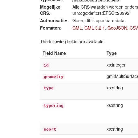
Mogelijke
Alle CRS waarden worden onders
CRS:
urn:ogc:def:crs:EPSG::28992.
Authorisatie:
Geen; dit is openbare data.
Formaten:
GML
,
GML 3.2.1
,
GeoJSON
,
CSV
The following fields are available:
Field Name
Type
xs:integer
id
gml:MultiSurfa
geometry
xs:string
type
xs:string
typering
xs:string
soort