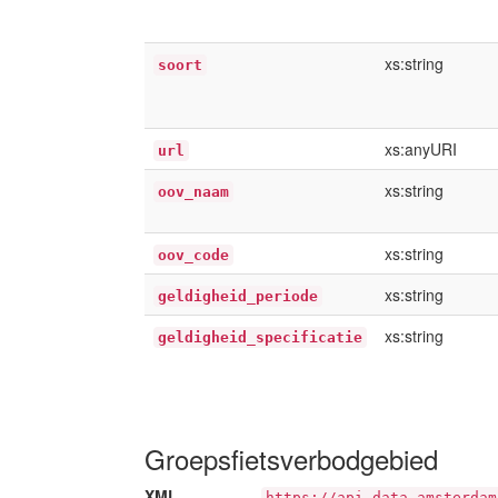
xs:string
soort
xs:anyURI
url
xs:string
oov_naam
xs:string
oov_code
xs:string
geldigheid_periode
xs:string
geldigheid_specificatie
Groepsfietsverbodgebied
XML
https://api.data.amsterdam