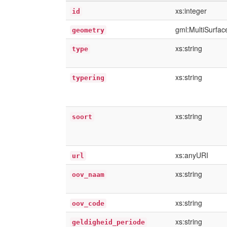
xs:integer
id
gml:MultiSurfa
geometry
xs:string
type
xs:string
typering
xs:string
soort
xs:anyURI
url
xs:string
oov_naam
xs:string
oov_code
xs:string
geldigheid_periode