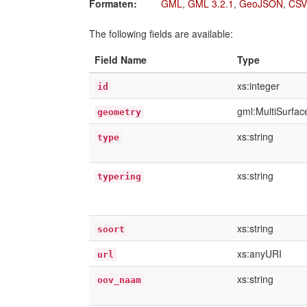
Formaten:
GML
,
GML 3.2.1
,
GeoJSON
,
CSV
The following fields are available:
Field Name
Type
xs:integer
id
gml:MultiSurfa
geometry
xs:string
type
xs:string
typering
xs:string
soort
xs:anyURI
url
xs:string
oov_naam