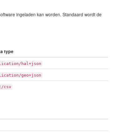
software ingeladen kan worden. Standaard wordt de
a type
lication/hal+json
lication/geo+json
t/csv