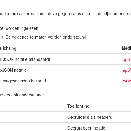
maten presenteren, zodat deze gegegevens direct in de bijbehorende 
cel worden ingelezen.
den. De volgende formaten worden ondersteund:
elichting
Medi
L-JSON notatie (standaard)
app
oJSON notatie
app
mmagescheiden bestand
tex
meters ook ondersteund:
Toelichting
Gebruik id's als headers
Gebruik geen header