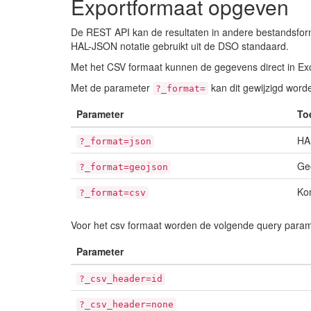
Exportformaat opgeven
De REST API kan de resultaten in andere bestandsfor
HAL-JSON notatie gebruikt uit de DSO standaard.
Met het CSV formaat kunnen de gegevens direct in Ex
Met de parameter
kan dit gewijzigd wor
?_format=
Parameter
To
HA
?_format=json
Ge
?_format=geojson
Ko
?_format=csv
Voor het csv formaat worden de volgende query para
Parameter
?_csv_header=id
?_csv_header=none