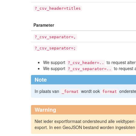
?_csv_header=titles
Parameter
?_csv_separator=,
?_csv_separator=;
We support
to request alte
?_csv_header=..
We support
to request a
?_csv_separator=..
Note
In plaats van
wordt ook
onderst
_format
format
Warning
Niet ieder exportformaat ondersteund alle veldtype
export. In een GeoJSON bestand worden ingesloten 