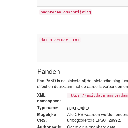
bagproces_omschrijving
datum_actueel_tot
Panden
Een PAND is de kleinste bij de totstandkoming fun
direct en duurzaam met de aarde is verbonden en 
XML
https://api.data.amsterdam
namespace:
Typename:
app:panden
Mogelijke
Alle CRS waarden worden onders
CRS:
urn:ogc:def:crs:EPSG::28992.
Authorisatie:
Geen; dit is openbare data.