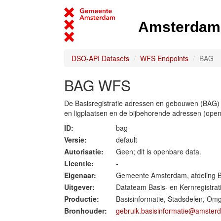
Amsterdam 
DSO-API Datasets
WFS Endpoints
BAG
BAG WFS
De Basisregistratie adressen en gebouwen (BAG) 
en ligplaatsen en de bijbehorende adressen (ope
ID:
bag
Versie:
default
Autorisatie:
Geen; dit is openbare data.
Licentie:
-
Eigenaar:
Gemeente Amsterdam, afdeling B
Uitgever:
Datateam Basis- en Kernregistrat
Productie:
Basisinformatie, Stadsdelen, Om
Bronhouder:
gebruik.basisinformatie@amster