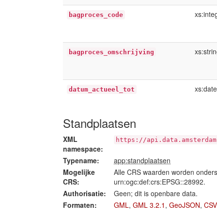
xs:inte
bagproces_code
xs:stri
bagproces_omschrijving
xs:dat
datum_actueel_tot
Standplaatsen
XML
https://api.data.amsterdam
namespace:
Typename:
app:standplaatsen
Mogelijke
Alle CRS waarden worden onders
CRS:
urn:ogc:def:crs:EPSG::28992.
Authorisatie:
Geen; dit is openbare data.
Formaten:
GML
,
GML 3.2.1
,
GeoJSON
,
CSV