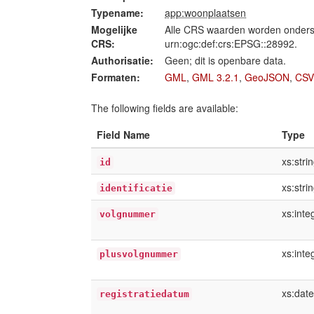
Typename:
app:woonplaatsen
Mogelijke
Alle CRS waarden worden onders
CRS:
urn:ogc:def:crs:EPSG::28992.
Authorisatie:
Geen; dit is openbare data.
Formaten:
GML
,
GML 3.2.1
,
GeoJSON
,
CSV
The following fields are available:
Field Name
Type
xs:stri
id
xs:stri
identificatie
xs:inte
volgnummer
xs:inte
plusvolgnummer
xs:dat
registratiedatum