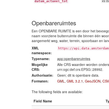
xs:d
datum_actueel_tot
Openbareruimtes
Een OPENBARE RUIMTE is een door het bevoegde
naam voorziene buitenruimte die binnen één woon
aangemerkt weg, water, terrein, spoorbaan en lan
XML
https://api.data.amsterdam
namespace:
Typename:
app:openbareruimtes
Mogelijke
Alle CRS waarden worden onders
CRS:
urn:ogc:def:crs:EPSG::28992.
Authorisatie:
Geen; dit is openbare data.
Formaten:
GML
,
GML 3.2.1
,
GeoJSON
,
CSV
The following fields are available:
Field Name
T