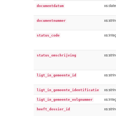
xs:date
documentdatum
xs:stri
documentnummer
xs:inte
status_code
xs:stri
status_omschrijving
xs:stri
ligt_in_gemeente_id
xs:stri
ligt_in_gemeente_identificatie
xs:inte
ligt_in_gemeente_volgnummer
xs:stri
heeft_dossier_id