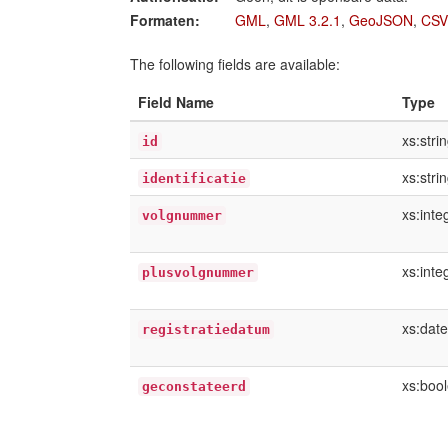
Formaten:
GML
,
GML 3.2.1
,
GeoJSON
,
CSV
The following fields are available:
Field Name
Type
xs:stri
id
xs:stri
identificatie
xs:inte
volgnummer
xs:inte
plusvolgnummer
xs:dat
registratiedatum
xs:boo
geconstateerd