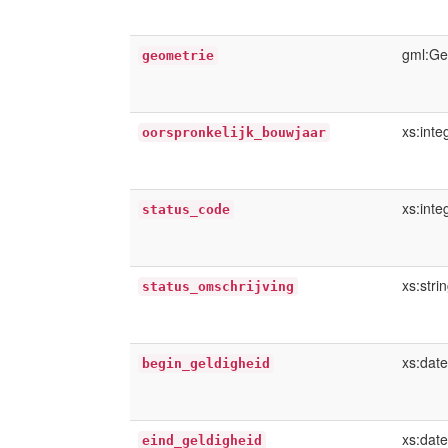
gml:Ge
geometrie
xs:inte
oorspronkelijk_bouwjaar
xs:inte
status_code
xs:stri
status_omschrijving
xs:dat
begin_geldigheid
xs:dat
eind_geldigheid