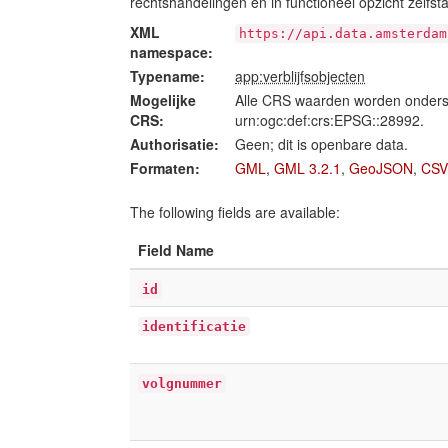
rechtshandelingen en in functioneel opzicht zelfsta
XML
https://api.data.amsterdam
namespace:
Typename:
app:verblijfsobjecten
Mogelijke
Alle CRS waarden worden onders
CRS:
urn:ogc:def:crs:EPSG::28992.
Authorisatie:
Geen; dit is openbare data.
Formaten:
GML
,
GML 3.2.1
,
GeoJSON
,
CSV
The following fields are available:
Field Name
id
identificatie
volgnummer