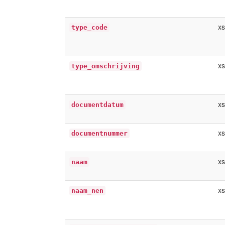
xs
type_code
xs
type_omschrijving
xs
documentdatum
xs
documentnummer
xs
naam
xs
naam_nen