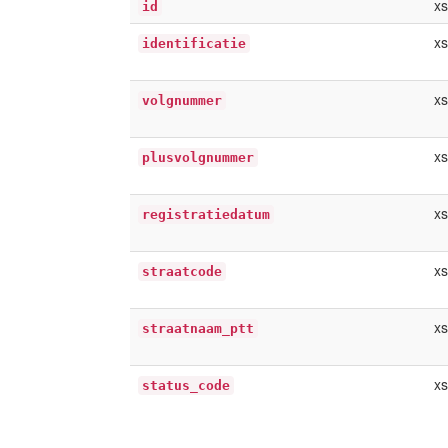
xs
id
xs
identificatie
xs
volgnummer
xs
plusvolgnummer
x
registratiedatum
xs
straatcode
xs
straatnaam_ptt
xs
status_code