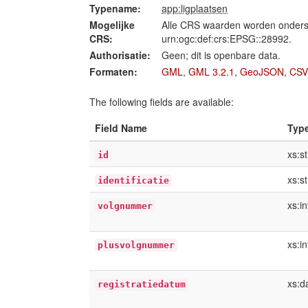
Typename:
app:ligplaatsen
Mogelijke
Alle CRS waarden worden onders
CRS:
urn:ogc:def:crs:EPSG::28992.
Authorisatie:
Geen; dit is openbare data.
Formaten:
GML
,
GML 3.2.1
,
GeoJSON
,
CSV
The following fields are available:
Field Name
Typ
xs:st
id
xs:st
identificatie
xs:i
volgnummer
xs:i
plusvolgnummer
xs:d
registratiedatum