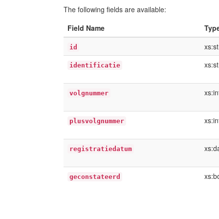
The following fields are available:
Field Name
Typ
xs:st
id
xs:st
identificatie
xs:i
volgnummer
xs:i
plusvolgnummer
xs:d
registratiedatum
xs:b
geconstateerd