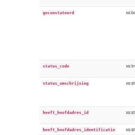
xs:b
geconstateerd
xs:i
status_code
xs:st
status_omschrijving
xs:st
heeft_hoofdadres_id
xs:st
heeft_hoofdadres_identificatie