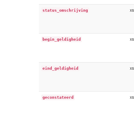
xs
status_omschrijving
x
begin_geldigheid
x
eind_geldigheid
xs
geconstateerd