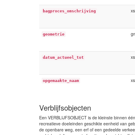
xs
bagproces_omschrijving
g
geometrie
x
datum_actueel_tot
xs
opgemaakte_naam
Verblijfsobjecten
Een VERBLIJFSOBJECT is de kleinste binnen één o
recreatieve doeleinden geschikte eenheid van gebr
de openbare weg, een erf of een gedeelde verkeer