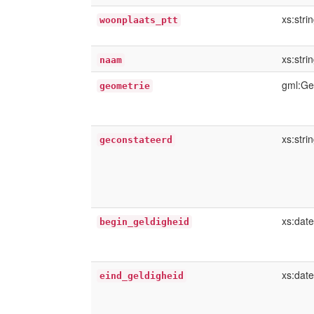
xs:stri
woonplaats_ptt
xs:stri
naam
gml:Ge
geometrie
xs:stri
geconstateerd
xs:dat
begin_geldigheid
xs:dat
eind_geldigheid