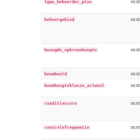
xs:st
type_beheerder_plus
xs:st
beheergebied
xs:st
beoogde_opkroonhoogte
xs:st
boombeeld
xs:st
boomhoogteklasse_actueel
xs:st
conditiescore
xs:st
controlefrequentie