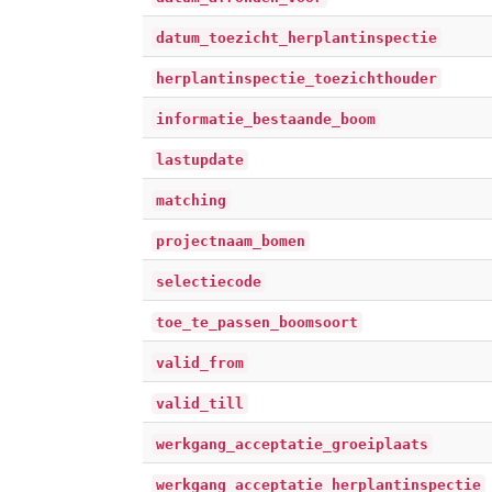
datum_toezicht_herplantinspectie
herplantinspectie_toezichthouder
informatie_bestaande_boom
lastupdate
matching
projectnaam_bomen
selectiecode
toe_te_passen_boomsoort
valid_from
valid_till
werkgang_acceptatie_groeiplaats
werkgang_acceptatie_herplantinspectie