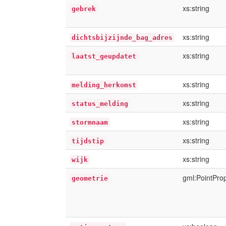
xs:string
gebrek
xs:string
dichtsbijzijnde_bag_adres
xs:string
laatst_geupdatet
xs:string
melding_herkomst
xs:string
status_melding
xs:string
stormnaam
xs:string
tijdstip
xs:string
wijk
gml:PointPro
geometrie