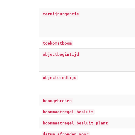
termijnurgentie
toekomstboom
objectbegintijd
objecteindtijd
boomgebreken
boommaatregel_besluit
boommaatregel_besluit_plant
datum_afronden_voor