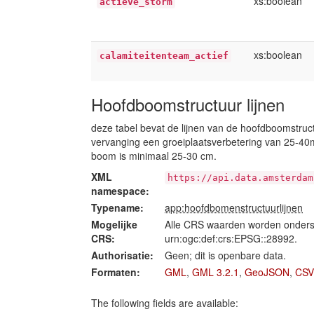
xs:boolean
actieve_storm
xs:boolean
calamiteitenteam_actief
Hoofdboomstructuur lijnen
deze tabel bevat de lijnen van de hoofdboomstruc
vervanging een groeiplaatsverbetering van 25-40
boom is minimaal 25-30 cm.
XML
https://api.data.amsterdam
namespace:
Typename:
app:hoofdbomenstructuurlijnen
Mogelijke
Alle CRS waarden worden onders
CRS:
urn:ogc:def:crs:EPSG::28992.
Authorisatie:
Geen; dit is openbare data.
Formaten:
GML
,
GML 3.2.1
,
GeoJSON
,
CSV
The following fields are available: