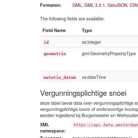
Formaten:
GML
,
GML 3.2.1
,
GeoJSON
,
CSV
The following fields are available:
Field Name
Type
xs:integer
id
gml:GeometryPropertyType
geometrie
xs:dateTime
mutatie_datum
Vergunningsplichtige snoei
deze tabel bevat data over vergunningsplichtige s
vergunningplichtige boom of andersoortige houto
worden ingediend bij Burgemeester en Wethoude
XML
https://api.data.amsterdam
namespace: