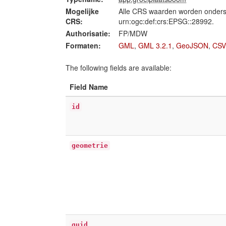
Mogelijke
Alle CRS waarden worden onders
CRS:
urn:ogc:def:crs:EPSG::28992.
Authorisatie:
FP/MDW
Formaten:
GML
,
GML 3.2.1
,
GeoJSON
,
CSV
The following fields are available:
Field Name
id
geometrie
guid