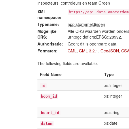
inspecteurs, controleurs en team Groen
XML
https://api.data.amsterdam
namespace:
Typename:
app:stormmeldingen
Mogelijke
Alle CRS waarden worden onders
CRS:
urn:ogc:def:crs:EPSG::28992.
Authorisatie:
Geen; dit is openbare data.
Formaten:
GML
,
GML 3.2.1
,
GeoJSON
,
CSV
The following fields are available:
Field Name
Type
xs:integer
id
xs:integer
boom_id
xs:string
buurt_id
xs:date
datum