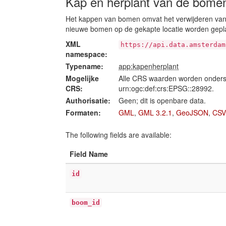
Kap en herplant van de bome
Het kappen van bomen omvat het verwijderen van
nieuwe bomen op de gekapte locatie worden gepl
XML
https://api.data.amsterdam
namespace:
Typename:
app:kapenherplant
Mogelijke
Alle CRS waarden worden onders
CRS:
urn:ogc:def:crs:EPSG::28992.
Authorisatie:
Geen; dit is openbare data.
Formaten:
GML
,
GML 3.2.1
,
GeoJSON
,
CSV
The following fields are available:
Field Name
id
boom_id