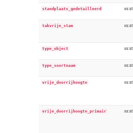
xs:st
standplaats_gedetailleerd
xs:st
takvrije_stam
xs:st
type_object
xs:st
type_soortnaam
xs:st
vrije_doorrijhoogte
xs:st
vrije_doorrijhoogte_primair