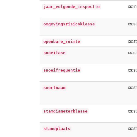
xs:i
jaar_volgende_inspectie
xs:st
omgevingsrisicoklasse
xs:st
openbare_ruimte
xs:st
snoeifase
xs:st
snoeifrequentie
xs:st
soortnaam
xs:st
stamdiameterklasse
xs:st
standplaats