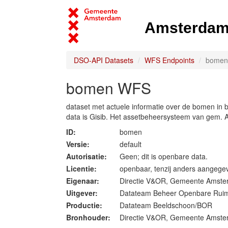
Amsterdam 
DSO-API Datasets
WFS Endpoints
bomen
bomen WFS
dataset met actuele informatie over de bomen in
data is Gisib. Het assetbeheersysteem van gem.
ID:
bomen
Versie:
default
Autorisatie:
Geen; dit is openbare data.
Licentie:
openbaar, tenzij anders aangege
Eigenaar:
Directie V&OR, Gemeente Amst
Uitgever:
Datateam Beheer Openbare Rui
Productie:
Datateam Beeldschoon/BOR
Bronhouder:
Directie V&OR, Gemeente Amst