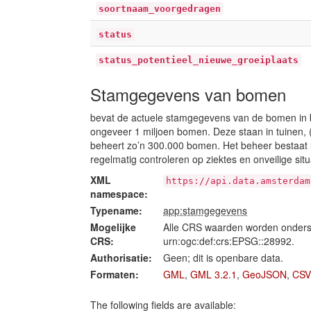
soortnaam_voorgedragen
status
status_potentieel_nieuwe_groeiplaats
Stamgegevens van bomen
bevat de actuele stamgegevens van de bomen in
ongeveer 1 miljoen bomen. Deze staan in tuinen, 
beheert zo’n 300.000 bomen. Het beheer bestaat u
regelmatig controleren op ziektes en onveilige situ
XML
https://api.data.amsterdam
namespace:
Typename:
app:stamgegevens
Mogelijke
Alle CRS waarden worden onders
CRS:
urn:ogc:def:crs:EPSG::28992.
Authorisatie:
Geen; dit is openbare data.
Formaten:
GML
,
GML 3.2.1
,
GeoJSON
,
CSV
The following fields are available: