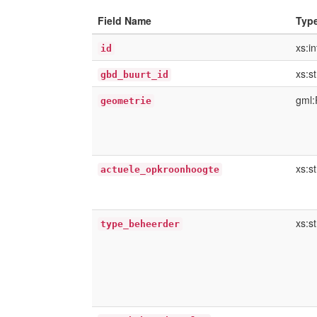
Field Name
Typ
xs:i
id
xs:st
gbd_buurt_id
gml:
geometrie
xs:st
actuele_opkroonhoogte
xs:st
type_beheerder