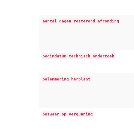
aantal_dagen_resterend_afronding
begindatum_technisch_onderzoek
belemmering_herplant
bezwaar_op_vergunning