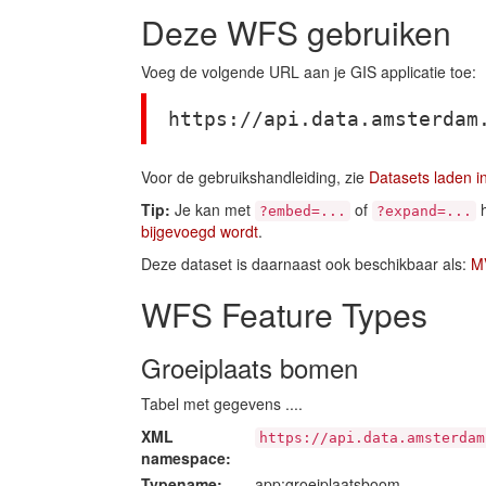
Deze WFS gebruiken
Voeg de volgende URL aan je GIS applicatie toe:
https://api.data.amsterdam
Voor de gebruikshandleiding, zie
Datasets laden i
Tip:
Je kan met
of
h
?embed=...
?expand=...
bijgevoegd wordt
.
Deze dataset is daarnaast ook beschikbaar als:
M
WFS Feature Types
Groeiplaats bomen
Tabel met gegevens ....
XML
https://api.data.amsterdam
namespace:
Typename:
app:groeiplaatsboom