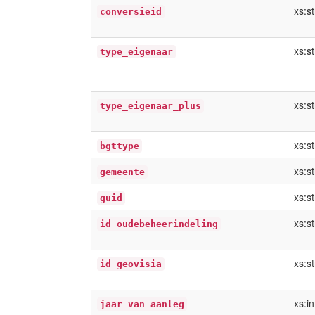
xs:st
conversieid
xs:st
type_eigenaar
xs:st
type_eigenaar_plus
xs:st
bgttype
xs:st
gemeente
xs:st
guid
xs:st
id_oudebeheerindeling
xs:st
id_geovisia
xs:i
jaar_van_aanleg