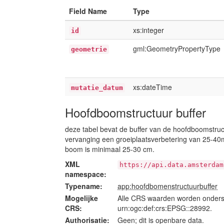
Field Name
Type
xs:integer
id
gml:GeometryPropertyType
geometrie
xs:dateTime
mutatie_datum
Hoofdboomstructuur buffer
deze tabel bevat de buffer van de hoofdboomstruc
vervanging een groeiplaatsverbetering van 25-40
boom is minimaal 25-30 cm.
XML
https://api.data.amsterdam
namespace:
Typename:
app:hoofdbomenstructuurbuffer
Mogelijke
Alle CRS waarden worden onders
CRS:
urn:ogc:def:crs:EPSG::28992.
Authorisatie:
Geen; dit is openbare data.