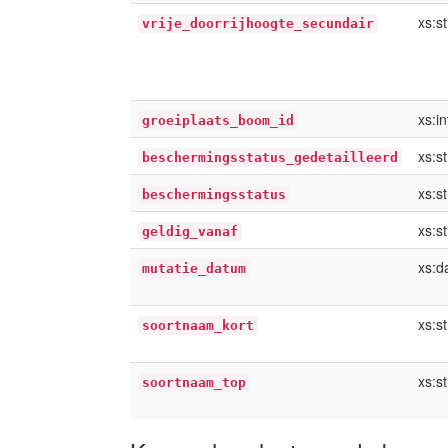
xs:st
vrije_doorrijhoogte_secundair
xs:i
groeiplaats_boom_id
xs:st
beschermingsstatus_gedetailleerd
xs:st
beschermingsstatus
xs:st
geldig_vanaf
xs:d
mutatie_datum
xs:st
soortnaam_kort
xs:st
soortnaam_top